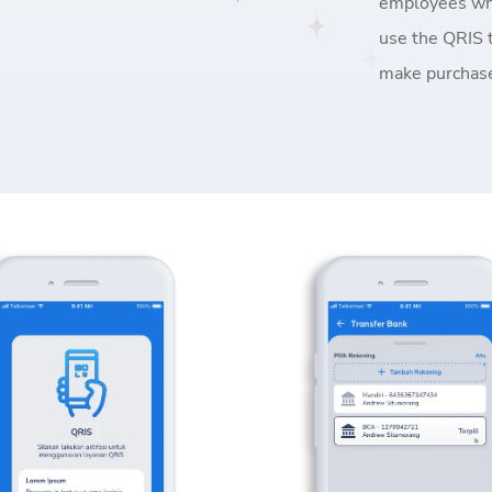
employees who
use the QRIS 
make purchases