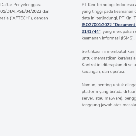
a Daftar Penyelenggara
PT Kini Teknologi Indonesia
01/DJAI.PSE/04/2022
dan
yang tinggi pada keamanan 
onesia (“AFTECH”), dengan
data ini terlindungi, PT Kini 
ISO27001:2022 “Document N
0141744”
, yang merupakan 
keamanan informasi (ISMS).
Sertifikasi ini membutuhkan
untuk memastikan kerahasiaan
Kontrol ini diterapkan di se
keuangan, dan operasi.
Namun, penting untuk diing
platform yang berada di luar
server, atau malware), peng
tanggung jawab atas masala