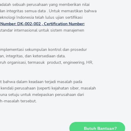
 adalah sebuah perusahaan yang memberikan nilai
dan integritas semua data . Untuk memastikan bahwa
Teknologi Indonesia telah lulus ujian sertifikasi
umber: DK-002-002 , Certification Number:
standar internasional untuk sistem manajemen
 implementasi sekumpulan kontrol dan prosedur
, integritas, dan ketersediaan data.
luruh organisasi, termasuk product, engineering, HR,
at bahwa dalam keadaan terjadi masalah pada
 kendali perusahaan (seperti kejahatan siber, masalah
guna setuju untuk melepaskan perusahaan dari
h-masalah tersebut.
Butuh Bantuan?