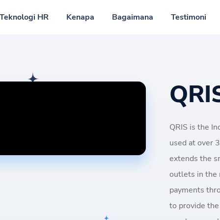
Teknologi HR
Kenapa
Bagaimana
Testimoni
QRI
QRIS is the I
used at over 
extends the sm
outlets in th
payments throu
to provide the 